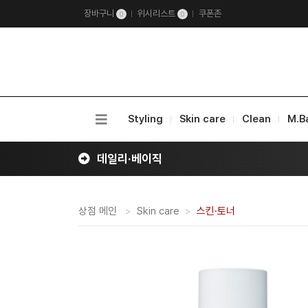
장바구니
위시리스트
쿠폰존
0
0
Styling
Skin care
Clean
M.B
데일리·베이직
상점 메인
Skin care
스킨·토너