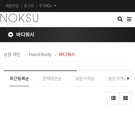
회원가입
로그인
추가메뉴
검
메
색
뉴
버
버
튼
튼
바디워시
상점 메인
Hand·Body
바디워시
최근등록순
판매많은순
낮은가격순
높은가격순