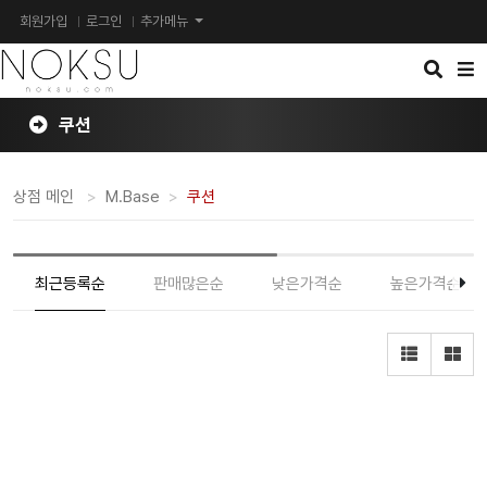
회원가입
로그인
추가메뉴
검
메
색
뉴
버
버
튼
튼
쿠션
상점 메인
M.Base
쿠션
최근등록순
판매많은순
낮은가격순
높은가격순