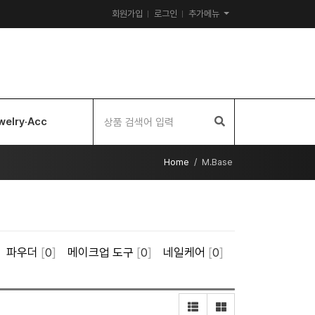
회원가입
로그인
추가메뉴
welry·Acc
Home
M.Base
파우더
[
0
]
메이크업 도구
[
0
]
네일케어
[
0
]