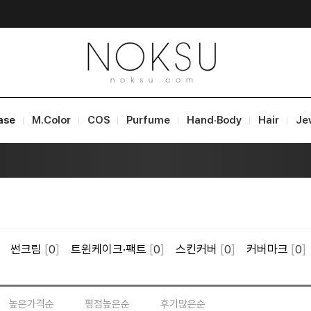
ase
M.Color
COS
Purfume
Hand·Body
Hair
Je
썬크림
[
0
]
트윈케이크·팩트
[
0
]
스킨커버
[
0
]
커버마크
[
0
]
높은가격순
평점높은순
후기많은순