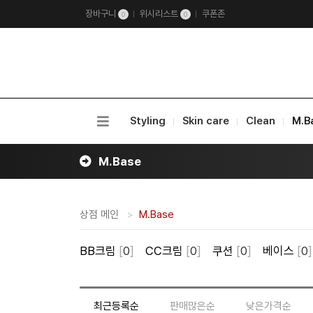
장바구니
위시리스트
쿠폰존
0
0
Styling
Skin care
Clean
M.B
M.Base
상점 메인
M.Base
BB크림
[
0
]
CC크림
[
0
]
쿠션
[
0
]
베이스
[
0
]
최근등록순
판매많은순
낮은가격순