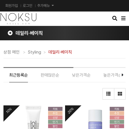
회원가입
로그인
추가메뉴
검
메
색
뉴
버
버
튼
튼
데일리·베이직
상점 메인
Styling
데일리·베이직
최근등록순
판매많은순
낮은가격순
높은가격순
20%
10%
히트
히트
추천
추천
신상
신상
인기
인기
할인
할인