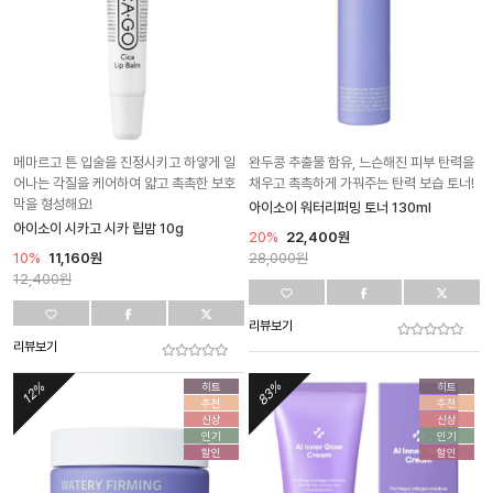
메마르고 튼 입술을 진정시키고 하얗게 일
완두콩 추출물 함유, 느슨해진 피부 탄력을
어나는 각질을 케어하여 얇고 촉촉한 보호
채우고 촉촉하게 가꿔주는 탄력 보습 토너!
막을 형성해요!
아이소이 워터리퍼밍 토너 130ml
아이소이 시카고 시카 립밤 10g
20%
22,400원
10%
11,160원
28,000
원
12,400
원
리뷰보기
리뷰보기
83%
12%
히트
히트
추천
추천
신상
신상
인기
인기
할인
할인