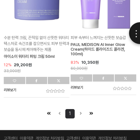
수분 탄력 크림, 끈적임 없이 산뜻한 워터리
피부 속부터 느껴지는 산뜻한 보습감
텍스처로 속건조를 잡으면서도 피부 탄력과
PAUL MEDISON AI Inner Glow
Cream(하이드 롤라이즈드 콜라겐,
보습을 동시에 케어해주는 제품
100ml)
아이소이 워터리 퍼밍 크림 50ml
83%
10,350원
12%
29,200원
60,000
원
33,000
원
리뷰보기
리뷰보기
1
고객센터
이용약관
개인정보 처리방침
고객센터
이용약관
개인정보 처리방침