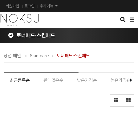
회원가입
로그인
추가메뉴
검
메
색
뉴
버
버
튼
튼
토너패드·스킨패드
상점 메인
Skin care
토너패드·스킨패드
최근등록순
판매많은순
낮은가격순
높은가격순