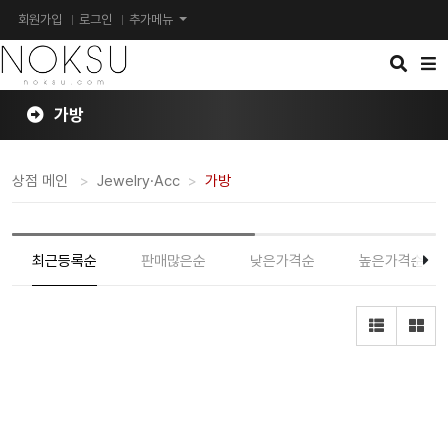
회원가입
로그인
추가메뉴
검
메
색
뉴
버
버
튼
튼
가방
상점 메인
Jewelry·Acc
가방
최근등록순
판매많은순
낮은가격순
높은가격순