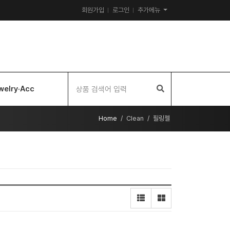
회원가입
로그인
추가메뉴
welry·Acc
Home
Clean
필링젤