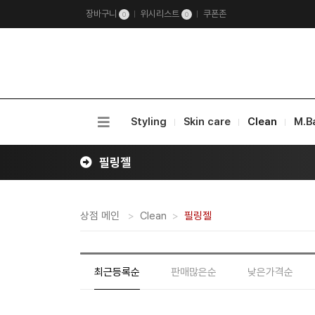
장바구니
위시리스트
쿠폰존
0
0
Styling
Skin care
Clean
M.B
필링젤
상점 메인
Clean
필링젤
최근등록순
판매많은순
낮은가격순