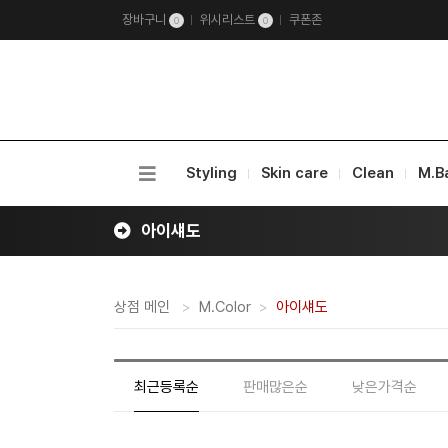
장바구니
위시리스트
쿠폰존
0
0
Styling
Skin care
Clean
M.B
아이섀도
상점 메인
M.Color
아이섀도
최근등록순
판매많은순
낮은가격순