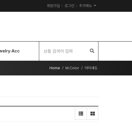
회원가입
로그인
추가메뉴
welry·Acc
Home
M.Color
아이섀도