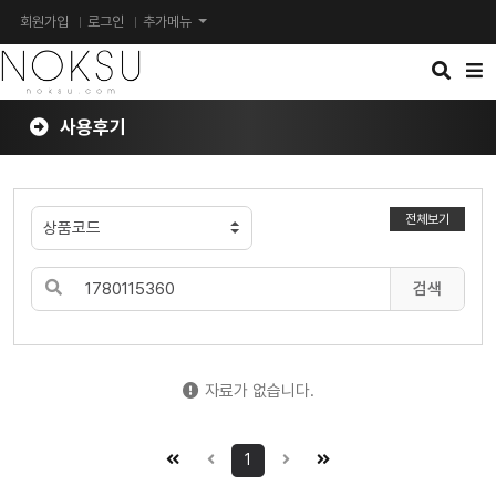
회원가입
로그인
추가메뉴
검
메
색
뉴
버
버
튼
튼
사용후기
전체보기
검색
자료가 없습니다.
1